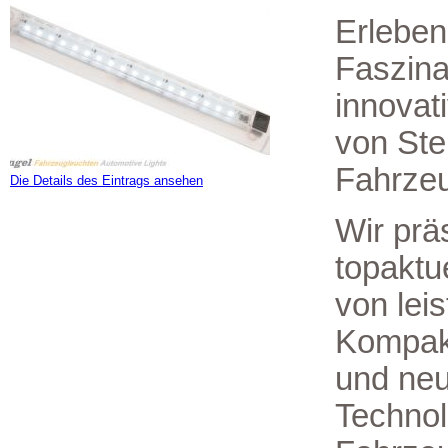
Erleben
Faszina
innovat
von Ste
Fahrzeu
Die Details des Eintrags ansehen
Wir prä
topaktu
von lei
Kompak
und ne
Technol