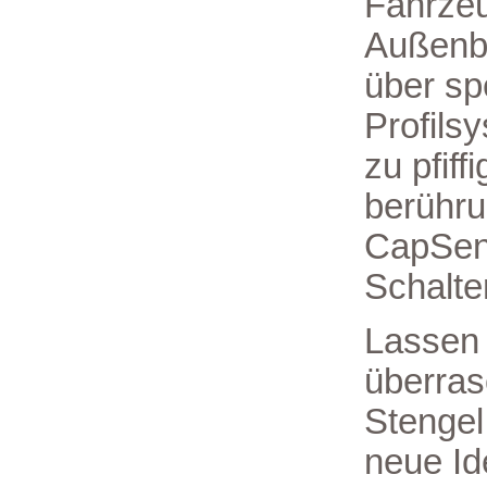
Fahrze
Außenb
über sp
Profils
zu pfiff
berühr
CapSe
Schalte
Lassen 
überras
Stengel 
neue Id